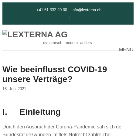
C
+41 61 332 20 00
info@lexterna.ch
H
F
O
R
:
dynamisch. modern. anders.
MENU
Wie beeinflusst COVID-19
unsere Verträge?
16. Juni 2021
I. Einleitung
Durch den Ausbruch der Corona-Pandemie sah sich der
Bundesrat gezwungen, mittels Notrecht zahlreiche