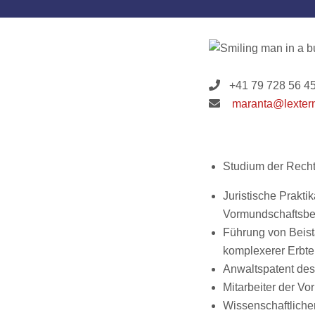
+41 79 728 56 4
maranta@lexter
Studium der Recht
Juristische Prakti
Vormundschaftsbe
Führung von Beist
komplexerer Erbte
Anwaltspatent des
Mitarbeiter der V
Wissenschaftlicher