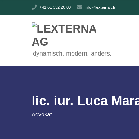
C
+41 61 332 20 00
info@lexterna.ch
H
F
O
R
:
dynamisch. modern. anders.
lic. iur. Luca Mar
Advokat