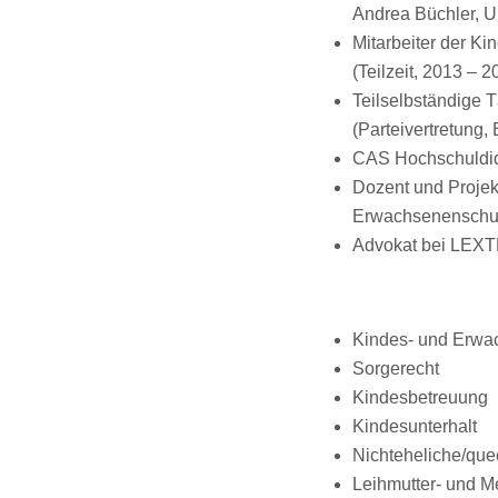
Andrea Büchler, Un
Mitarbeiter der K
(Teilzeit, 2013 – 2
Teilselbständige 
(Parteivertretung
CAS Hochschuldid
Dozent und Projek
Erwachsenenschutz
Advokat bei LEXT
Kindes- und Erwa
Sorgerecht
Kindesbetreuung
Kindesunterhalt
Nichteheliche/qu
Leihmutter- und Me