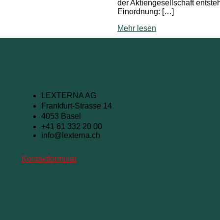
der Aktiengesellschaft entsteh
Einordnung: […]
Mehr lesen
Kontakt
L
LEXTERNA AG
Frankfurt-Strasse 14
4053 Basel
+41 61 332 20 00
info@lexterna.ch
Kontaktformular