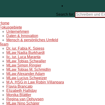
Search for:
Home
Fokusgebiete
Unternehmen
Daten & Innovation
Mensch & persönliches Umfeld
Team
Dr. iur. Fabia K. Spiess
MLaw Nadja Burkhardt
lic. iur. Luca Maranta
MLaw Tobias Schwaller
MLaw Simon Ringier
MLaw Tobias M. Schmidlin
MLaw Alexander Adam
MLaw Lucius Schweizer
M.A. HSG in Law Robin Villanpara
Flavia Brancato
Elizabeth Halliday
Monika Blättler
Regina van Ophuysen
MLaw Nino Schärer