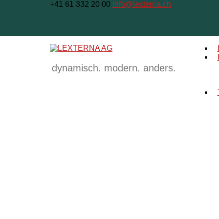
+41 61 332 20 00
info@lexterna.ch
dynamisch. modern. anders.