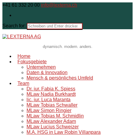
+41 61 332 20 00
info@lexterna.ch
Search for:
dynamisch. modern. anders.
Home
Fokusgebiete
Unternehmen
Daten & Innovation
Mensch & persönliches Umfeld
Team
Dr. iur. Fabia K. Spiess
MLaw Nadja Burkhardt
lic. iur. Luca Maranta
MLaw Tobias Schwaller
MLaw Simon Ringier
MLaw Tobias M. Schmidlin
MLaw Alexander Adam
MLaw Lucius Schweizer
M.A. HSG in Law Robin Villanpara