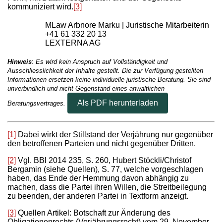
kommuniziert wird.
[3]
MLaw Arbnore Marku | Juristische Mitarbeiterin
+41 61 332 20 13
LEXTERNA AG
Hinweis
:
Es wird kein Anspruch auf Vollständigkeit und
Ausschliesslichkeit der Inhalte gestellt. Die zur Verfügung gestellten
Informationen ersetzen keine individuelle juristische Beratung. Sie sind
unverbindlich und nicht Gegenstand eines anwaltlichen
Als PDF herunterladen
Beratungsvertrages.
[1]
Dabei wirkt der Stillstand der Verjährung nur gegenüber
den betroffenen Parteien und nicht gegenüber Dritten.
[2]
Vgl. BBl 2014 235, S. 260, Hubert Stöckli/Christof
Bergamin (siehe Quellen), S. 77, welche vorgeschlagen
haben, das Ende der Hemmung davon abhängig zu
machen, dass die Partei ihren Willen, die Streitbeilegung
zu beenden, der anderen Partei in Textform anzeigt.
[3]
Quellen Artikel: Botschaft zur Änderung des
Obligationenrechts (Verjährungsrecht) vom 29. November