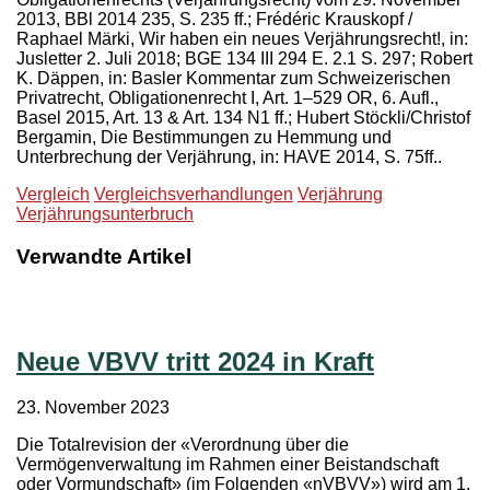
2013, BBl 2014 235, S. 235 ff.; Frédéric Krauskopf /
Raphael Märki, Wir haben ein neues Verjährungsrecht!, in:
Jusletter 2. Juli 2018; BGE 134 III 294 E. 2.1 S. 297; Robert
K. Däppen, in: Basler Kommentar zum Schweizerischen
Privatrecht, Obligationenrecht I, Art. 1–529 OR, 6. Aufl.,
Basel 2015, Art. 13 & Art. 134 N1 ff.; Hubert Stöckli/Christof
Bergamin, Die Bestimmungen zu Hemmung und
Unterbrechung der Verjährung, in: HAVE 2014, S. 75ff..
Vergleich
Vergleichsverhandlungen
Verjährung
Verjährungsunterbruch
Verwandte Artikel
Neue VBVV tritt 2024 in Kraft
23. November 2023
Die Totalrevision der «Verordnung über die
Vermögenverwaltung im Rahmen einer Beistandschaft
oder Vormundschaft» (im Folgenden «nVBVV») wird am 1.