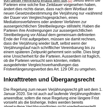
von dieser Hemmung erfasst sein soll
.
[2]
Selbst wenn die
Parteien eine solche fixe Zeitdauer vorgesehen haben,
ändert dies nichts daran, dass nach dem Wortlaut der
neuen Gesetzesbestimmung die Verjährung nur «während
der Dauer von Vergleichsgesprächen, eines
Mediationsverfahrens oder anderer Verfahren zur
aussergerichtlichen Streitbeilegung» stillsteht. Haben die
Parteien ihre Anstrengungen zur aussergerichtlichen
Streitbeilegung vor Ablauf dem gemeinsam definierten
Ende der Frist aufgegeben, müssen sie damit rechnen,
dass die Verjährung wieder läuft, selbst wenn der
Verjährungslauf nach schriftlicher Vereinbarung bis zu
einem späteren Zeitpunkt gehemmt sein sollte. Dies birgt
eine Unsicherheit für die Parteien. Ausserdem ist fraglich,
ob die Parteien versucht sein könnten, mittels
ausgedehnter Vergleichsverhandlungen das
Fristverlängerungsverbot des Art. 129 OR zu umgehen.
Inkrafttreten und Übergangsrecht
Die Regelung zum neuen Verjährungsrecht gilt seit dem 1.
Januar 2020. Sie ist auch auf laufende Verjährungsfristen
anwendbar, sofern die neue Regelung eine längere Frist
vorsieht als die bisherige. Indes werden bereits
abgelaufene Verjährungsfristen nicht wiederhergestellt.