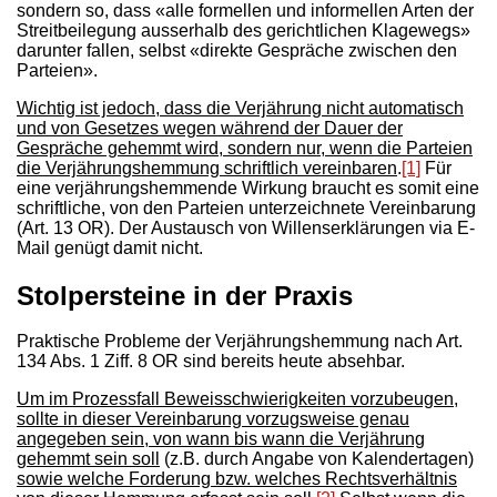
sondern so, dass «alle formellen und informellen Arten der
Streitbeilegung ausserhalb des gerichtlichen Klagewegs»
darunter fallen, selbst «direkte Gespräche zwischen den
Parteien».
Wichtig ist jedoch, dass die Verjährung nicht automatisch
und von Gesetzes wegen während der Dauer der
Gespräche gehemmt wird, sondern nur, wenn die Parteien
die Verjährungshemmung schriftlich vereinbaren
.
[1]
Für
eine verjährungshemmende Wirkung braucht es somit eine
schriftliche, von den Parteien unterzeichnete Vereinbarung
(Art. 13 OR). Der Austausch von Willenserklärungen via E-
Mail genügt damit nicht.
Stolpersteine in der Praxis
Praktische Probleme der Verjährungshemmung nach Art.
134 Abs. 1 Ziff. 8 OR sind bereits heute absehbar.
Um im Prozessfall Beweisschwierigkeiten vorzubeugen,
sollte in dieser Vereinbarung vorzugsweise genau
angegeben sein, von wann bis wann die Verjährung
gehemmt sein soll
(z.B. durch Angabe von Kalendertagen)
sowie welche Forderung bzw. welches Rechtsverhältnis