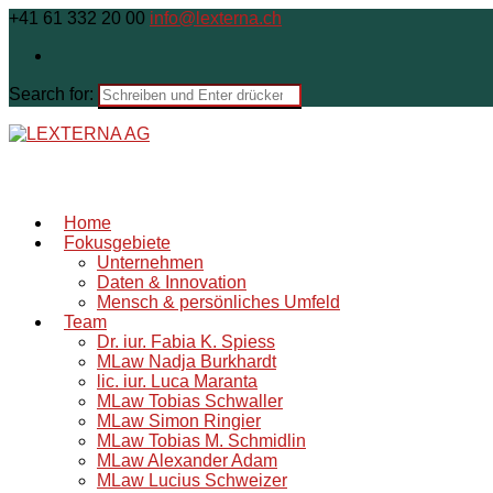
+41 61 332 20 00
info@lexterna.ch
Search for:
Home
Fokusgebiete
Unternehmen
Daten & Innovation
Mensch & persönliches Umfeld
Team
Dr. iur. Fabia K. Spiess
MLaw Nadja Burkhardt
lic. iur. Luca Maranta
MLaw Tobias Schwaller
MLaw Simon Ringier
MLaw Tobias M. Schmidlin
MLaw Alexander Adam
MLaw Lucius Schweizer