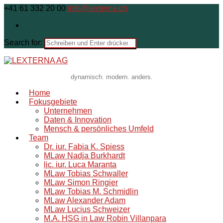
+41 61 332 20 00
info@lexterna.ch
Search for:
dynamisch. modern. anders.
Home
Fokusgebiete
Unternehmen
Daten & Innovation
Mensch & persönliches Umfeld
Team
Dr. iur. Fabia K. Spiess
MLaw Nadja Burkhardt
lic. iur. Luca Maranta
MLaw Tobias Schwaller
MLaw Simon Ringier
MLaw Tobias M. Schmidlin
MLaw Alexander Adam
MLaw Lucius Schweizer
M.A. HSG in Law Robin Villanpara