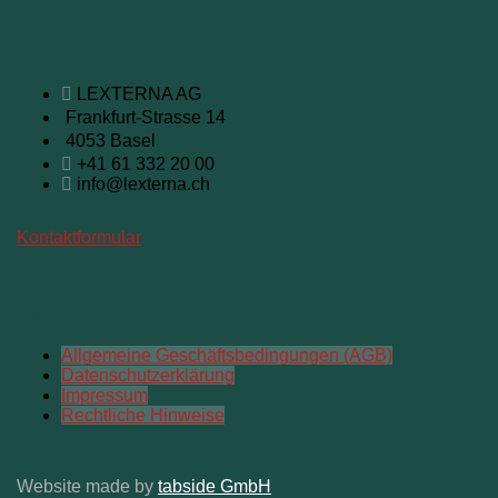
Kontakt
LEXTERNA AG
Frankfurt-Strasse 14
4053 Basel
+41 61 332 20 00
info@lexterna.ch
Kontaktformular
Links
Allgemeine Geschäftsbedingungen (AGB)
Datenschutzerklärung
Impressum
Rechtliche Hinweise
Website made by
tabside GmbH