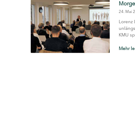
Morge
24. Mai 
Lorenz 
unlängs
KMU spä
Mehr l