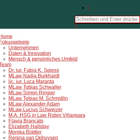
Search
for:
Home
Fokusgebiete
Unternehmen
Daten & Innovation
Mensch & persönliches Umfeld
Team
Dr. iur. Fabia K. Spiess
MLaw Nadja Burkhardt
lic. iur. Luca Maranta
MLaw Tobias Schwaller
MLaw Simon Ringier
MLaw Tobias M. Schmidlin
MLaw Alexander Adam
MLaw Lucius Schweizer
M.A. HSG in Law Robin Villanpara
Flavia Brancato
Elizabeth Halliday
Monika Blättler
Regina van Ophuysen