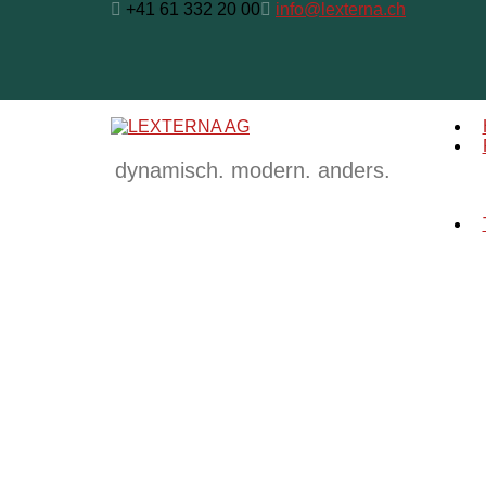
+41 61 332 20 00
info@lexterna.ch
dynamisch. modern. anders.