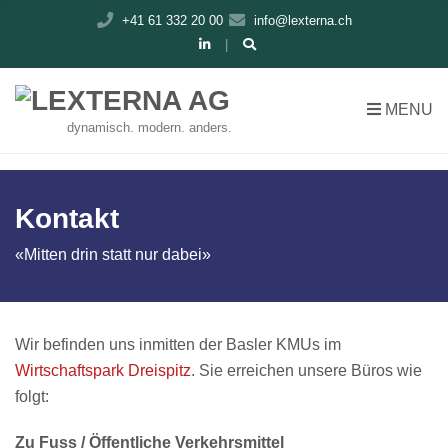
C
+41 61 332 20 00
info@lexterna.ch
H
F
O
R
MENU
:
dynamisch. modern. anders.
Kontakt
«Mitten drin statt nur dabei»
Wir befinden uns inmitten der Basler KMUs im
Wirtschaftspark Dreispitz
. Sie erreichen unsere Büros wie
folgt:
Zu Fuss / Öffentliche Verkehrsmittel